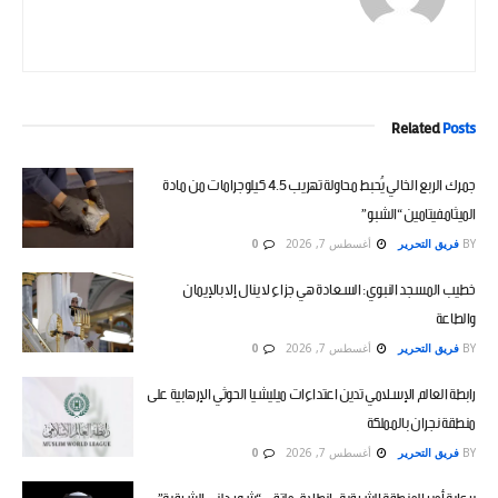
Related
Posts
جمرك الربع الخالي يُحبط محاولة تهريب 4.5 كيلوجرامات من مادة
الميثامفيتامين “الشبو”
BY
فريق التحرير
أغسطس 7, 2026
0
خطيب المسجد النبوي: السعادة هي جزاء لا ينال إلا بالإيمان
والطاعة
BY
فريق التحرير
أغسطس 7, 2026
0
رابطة العالم الإسلامي تدين اعتداءات ميليشيا الحوثي الإرهابية على
منطقة نجران بالمملكة
BY
فريق التحرير
أغسطس 7, 2026
0
برعاية أمير المنطقة الشرقية.. انطلاق ملتقى “شور دلني الشرقية”