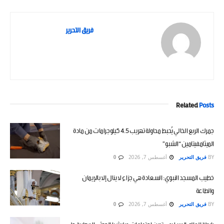
فريق التحرير
Related
Posts
جمرك الربع الخالي يُحبط محاولة تهريب 4.5 كيلوجرامات من مادة
الميثامفيتامين “الشبو”
BY
فريق التحرير
أغسطس 7, 2026
0
خطيب المسجد النبوي: السعادة هي جزاء لا ينال إلا بالإيمان
والطاعة
BY
فريق التحرير
أغسطس 7, 2026
0
رابطة العالم الإسلامي تدين اعتداءات ميليشيا الحوثي الإرهابية على