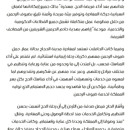
بلدانهم بعد أداء فريضة الحج، مسخرةً بذلك جميع إمكاناتها لضمان
انسيابية حركة المغادرة وتوفير بيئة مريحة وآمنة تليق بضيوف الرحمن،
من خلال منظومة عمل متكاملة تشمل جميع القطاعات الحكومية
والخدمية، مودعةً إياهم بهدية خادم الحرمين الشريفين من المصاحف
الشريفة.
وفيما كانت الحافلات تستعد لمغادرة مدينة الحجاج بحالة عمار، حمل
ضيوف الرحمن معهم ذكريات رحلة إيمانية استثنائية، لم تقتصر على أداء
المناسك فحسب، بل امتدت إلى ما وجدوه من عناية ورعاية وتنظيم في
مختلف مراحل رحلتهم، وعبر عدد منهم عن شكرهم وتقديرهم لما
لمسوه من خدمات وتسهيلات أسهمت في أداء مناسك الحج بكل يسر
وطمأنينة، مؤكدين أن ما شاهدوه يجسد حجم الاهتمام الذي توليه
المملكة لخدمة ضيوف الرحمن.
وأشار الحاج فيصل صدقة من الأردن إلى أن رحلة الحج اتسمت بحسن
التنظيم وتكامل الخدمات منذ لحظة الوصول وحتى المغادرة، وقال:
“منذ وصولنا إلى المملكة وجدنا كل عناية واهتمام، وكانت الخدمات
متوفرة في جميع المراحل، سواء هنا في مدينة الحجاج بمنفذ حالة عمار