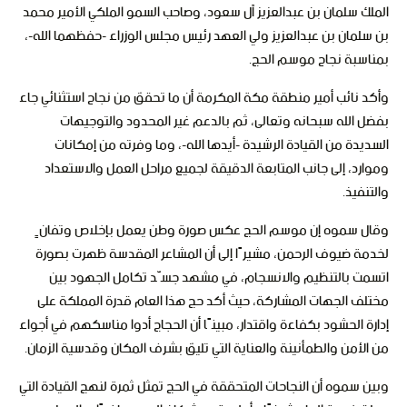
الملك سلمان بن عبدالعزيز آل سعود، وصاحب السمو الملكي الأمير محمد
بن سلمان بن عبدالعزيز ولي العهد رئيس مجلس الوزراء -حفظهما الله-،
بمناسبة نجاح موسم الحج.
وأكد نائب أمير منطقة مكة المكرمة أن ما تحقق من نجاح استثنائي جاء
بفضل الله سبحانه وتعالى، ثم بالدعم غير المحدود والتوجيهات
السديدة من القيادة الرشيدة -أيدها الله-، وما وفرته من إمكانات
وموارد، إلى جانب المتابعة الدقيقة لجميع مراحل العمل والاستعداد
والتنفيذ.
وقال سموه إن موسم الحج عكس صورة وطن يعمل بإخلاص وتفانٍ
لخدمة ضيوف الرحمن، مشيرًا إلى أن المشاعر المقدسة ظهرت بصورة
اتسمت بالتنظيم والانسجام، في مشهد جسّد تكامل الجهود بين
مختلف الجهات المشاركة، حيث أكد حج هذا العام قدرة المملكة على
إدارة الحشود بكفاءة واقتدار، مبينًا أن الحجاج أدوا مناسكهم في أجواء
من الأمن والطمأنينة والعناية التي تليق بشرف المكان وقدسية الزمان.
وبين سموه أن النجاحات المتحققة في الحج تمثل ثمرة لنهج القيادة التي