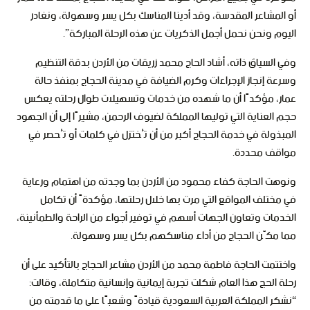
أو المشاعر المقدسة، وقد أدينا المناسك بكل يسر وسهولة، ونغادر
اليوم ونحن نحمل أجمل الذكريات عن هذه الرحلة المباركة”.
وفي السياق ذاته، أشاد الحاج محمد زريقات من الأردن بدقة التنظيم
وسرعة إنجاز الإجراءات وكرم الضيافة في مدينة الحجاج بمنفذ حالة
عمار، مؤكدًا أن ما شهده من خدمات وتسهيلات طوال رحلته يعكس
حجم العناية التي توليها المملكة لضيوف الرحمن، مشيرًا إلى أن الجهود
المبذولة في خدمة الحجاج أكبر من أن تُختزل في كلمات أو تُحصر في
مواقف محددة.
ونوهت الحاجة كفاء محمود من الأردن بما وجدته من اهتمام ورعاية
في مختلف المواقع التي مرت بها خلال رحلتها، مؤكدةً أن تكامل
الخدمات وتعاون الجهات أسهم في توفير أجواء من الراحة والطمأنينة،
مما مكّن الحجاج من أداء مناسكهم بكل يسر وسهولة.
واختتمت الحاجة فاطمة محمد من الأردن مشاعر الحجاج بالتأكيد على أن
رحلة الحج هذا العام شكلت تجربة إيمانية وإنسانية متكاملة، وقالت:
“نشكر المملكة العربية السعودية قيادةً وشعبًا على ما قدمته من