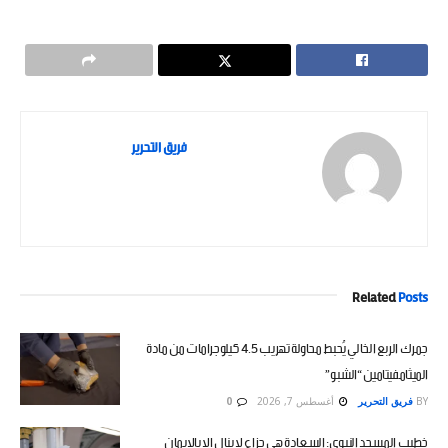
فريق التحرير
Related
Posts
جمرك الربع الخالي يُحبط محاولة تهريب 4.5 كيلوجرامات من مادة
الميثامفيتامين “الشبو”
BY
فريق التحرير
أغسطس 7, 2026
0
خطيب المسجد النبوي: السعادة هي جزاء لا ينال إلا بالإيمان