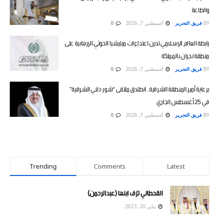
والطاعة
BY
فريق التحرير
أغسطس 7, 2026
0
رابطة العالم الإسلامي تدين اعتداءات ميليشيا الحوثي الإرهابية على
منطقة نجران بالمملكة
BY
فريق التحرير
أغسطس 7, 2026
0
برعاية أمير المنطقة الشرقية.. انطلاق ملتقى “شور دلني الشرقية”
في 25 أغسطس الجاري
BY
فريق التحرير
أغسطس 7, 2026
0
Trending
Comments
Latest
القحطاني تزف ابنها (عبدالرحمن)
يناير 20, 2023