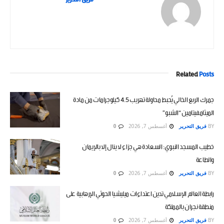
Related
Posts
جمرك الربع الخالي يُحبط محاولة تهريب 4.5 كيلوجرامات من مادة
الميثامفيتامين “الشبو”
BY
فريق التحرير
أغسطس 7, 2026
0
خطيب المسجد النبوي: السعادة هي جزاء لا ينال إلا بالإيمان
والطاعة
BY
فريق التحرير
أغسطس 7, 2026
0
رابطة العالم الإسلامي تدين اعتداءات ميليشيا الحوثي الإرهابية على
منطقة نجران بالمملكة
BY
فريق التحرير
أغسطس 7, 2026
0